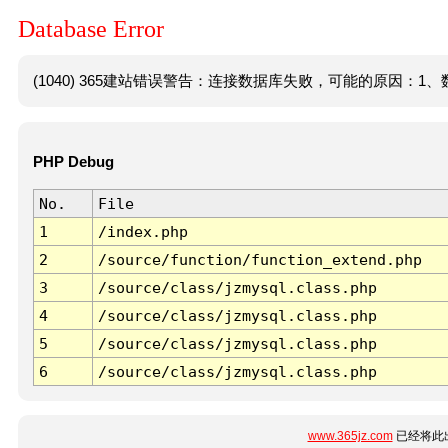
Database Error
(1040) 365建站错误警告：连接数据库失败，可能的原因：1、数
PHP Debug
No.
File
1
/index.php
2
/source/function/function_extend.php
3
/source/class/jzmysql.class.php
4
/source/class/jzmysql.class.php
5
/source/class/jzmysql.class.php
6
/source/class/jzmysql.class.php
www.365jz.com
已经将此