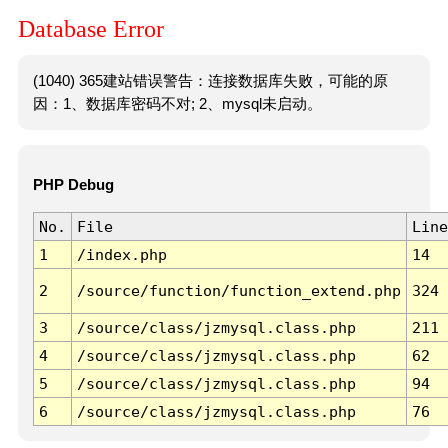
Database Error
(1040) 365建站错误警告：连接数据库失败，可能的原
因：1、数据库密码不对; 2、mysql未启动。
PHP Debug
No.
File
Line
1
/index.php
14
2
/source/function/function_extend.php
324
3
/source/class/jzmysql.class.php
211
4
/source/class/jzmysql.class.php
62
5
/source/class/jzmysql.class.php
94
6
/source/class/jzmysql.class.php
76