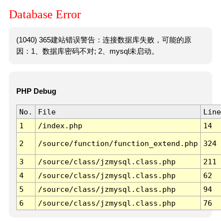
Database Error
(1040) 365建站错误警告：连接数据库失败，可能的原
因：1、数据库密码不对; 2、mysql未启动。
PHP Debug
No.
File
Line
1
/index.php
14
2
/source/function/function_extend.php
324
3
/source/class/jzmysql.class.php
211
4
/source/class/jzmysql.class.php
62
5
/source/class/jzmysql.class.php
94
6
/source/class/jzmysql.class.php
76