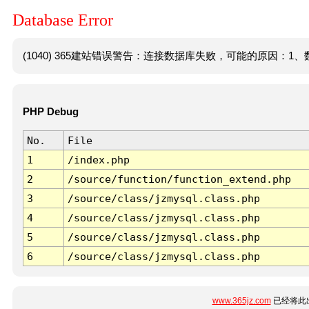
Database Error
(1040) 365建站错误警告：连接数据库失败，可能的原因：1、数
PHP Debug
No.
File
1
/index.php
2
/source/function/function_extend.php
3
/source/class/jzmysql.class.php
4
/source/class/jzmysql.class.php
5
/source/class/jzmysql.class.php
6
/source/class/jzmysql.class.php
www.365jz.com
已经将此