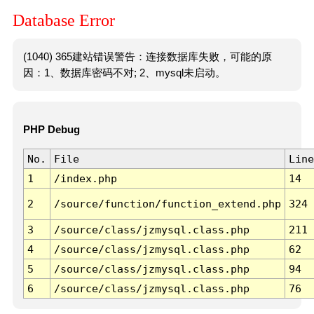
Database Error
(1040) 365建站错误警告：连接数据库失败，可能的原
因：1、数据库密码不对; 2、mysql未启动。
PHP Debug
No.
File
Line
1
/index.php
14
2
/source/function/function_extend.php
324
3
/source/class/jzmysql.class.php
211
4
/source/class/jzmysql.class.php
62
5
/source/class/jzmysql.class.php
94
6
/source/class/jzmysql.class.php
76