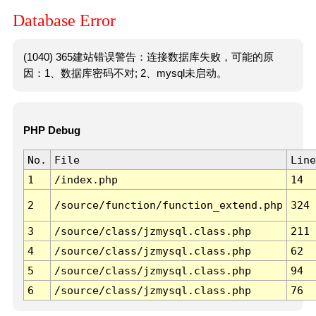
Database Error
(1040) 365建站错误警告：连接数据库失败，可能的原
因：1、数据库密码不对; 2、mysql未启动。
PHP Debug
No.
File
Line
1
/index.php
14
2
/source/function/function_extend.php
324
3
/source/class/jzmysql.class.php
211
4
/source/class/jzmysql.class.php
62
5
/source/class/jzmysql.class.php
94
6
/source/class/jzmysql.class.php
76