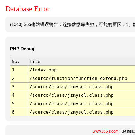
Database Error
(1040) 365建站错误警告：连接数据库失败，可能的原因：1、数
PHP Debug
No.
File
1
/index.php
2
/source/function/function_extend.php
3
/source/class/jzmysql.class.php
4
/source/class/jzmysql.class.php
5
/source/class/jzmysql.class.php
6
/source/class/jzmysql.class.php
www.365jz.com
已经将此