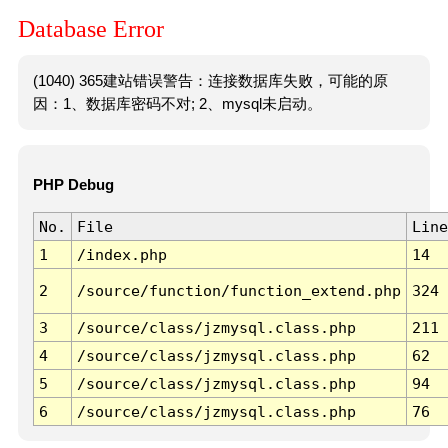
Database Error
(1040) 365建站错误警告：连接数据库失败，可能的原
因：1、数据库密码不对; 2、mysql未启动。
PHP Debug
No.
File
Line
1
/index.php
14
2
/source/function/function_extend.php
324
3
/source/class/jzmysql.class.php
211
4
/source/class/jzmysql.class.php
62
5
/source/class/jzmysql.class.php
94
6
/source/class/jzmysql.class.php
76