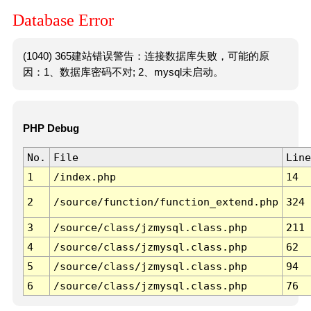
Database Error
(1040) 365建站错误警告：连接数据库失败，可能的原
因：1、数据库密码不对; 2、mysql未启动。
PHP Debug
No.
File
Line
1
/index.php
14
2
/source/function/function_extend.php
324
3
/source/class/jzmysql.class.php
211
4
/source/class/jzmysql.class.php
62
5
/source/class/jzmysql.class.php
94
6
/source/class/jzmysql.class.php
76